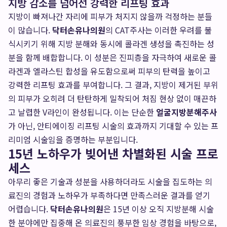
지방 감소를 넘어선 강력한 리프팅 효과
지방이 빠져나간 자리에 피부가 처지지 않을까 걱정하는 분들
이 많습니다.
닥터손유나의원
의 CAT주사는 이러한 우려를 불
식시키기 위해 지방 분해와 동시에 콜라겐 생성을 촉진하는 성
분을 함께 배합합니다. 이 성분은 진피층을 자극하여 새로운 콜
라겐과 엘라스틴 합성을 유도함으로써 피부의 탄력을 높이고
강력한 리프팅 효과를 부여합니다. 그 결과, 지방이 제거된 부위
의 피부가 오히려 더 탄탄하게 밀착되어 처짐 현상 없이 매끈하
고 날렵한 V라인이 완성됩니다. 이는 단순한
얼굴지방분해주사
가 아닌, 안티에이징 리프팅 시술의 효과까지 기대할 수 있는 프
리미엄 시술임을 증명하는 부분입니다.
15년 노하우가 빚어낸 차별화된 시술 프로
세스
아무리 좋은 기술과 성분을 사용하더라도 시술을 집도하는 의
료진의 경험과 노하우가 부족하다면 만족스러운 결과를 얻기
어렵습니다.
닥터손유나의원
은 15년 이상 오직 지방분해 시술
한 분야에만 집중해 온 의료진의 풍부한 임상 경험을 바탕으로,