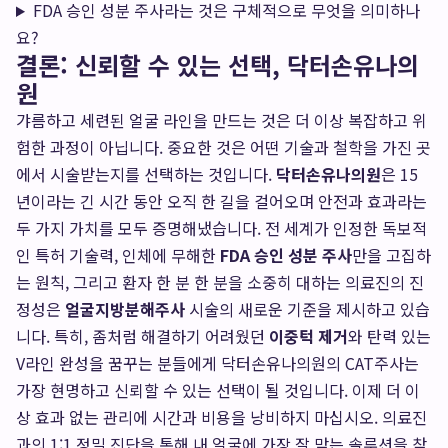
FDA 승인 성분 주사라는 것은 구체적으로 무엇을 의미하나
요?
결론: 신뢰할 수 있는 선택, 닥터손유나의
원
갸름하고 세련된 얼굴 라인을 만드는 것은 더 이상 복잡하고 위
험한 과정이 아닙니다. 중요한 것은 어떤 기술과 철학을 가진 곳
에서 시술받는지를 선택하는 것입니다.
닥터손유나의원
은 15
년이라는 긴 시간 동안 오직 한 길을 걸어오며 안전과 효과라는
두 가지 가치를 모두 증명해냈습니다. 전 세계가 인정한 독보적
인 특허 기술력, 인체에 무해한
FDA 승인 성분 주사
만을 고집하
는 원칙, 그리고 환자 한 분 한 분을 소중히 대하는 의료진의 진
정성은
얼굴지방분해주사
시술의 새로운 기준을 제시하고 있습
니다. 특히, 좀처럼 해결하기 어려웠던
이중턱 제거
와 탄력 있는
V라인 완성을 꿈꾸는 분들에게 닥터손유나의원의 CAT주사는
가장 현명하고 신뢰할 수 있는 선택이 될 것입니다. 이제 더 이
상 효과 없는 관리에 시간과 비용을 낭비하지 마십시오. 의료진
과의 1:1 정밀 진단을 통해 내 얼굴에 가장 잘 맞는 솔루션을 찾