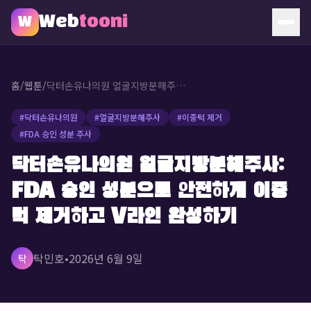
Web
tooni
W
홈
홈
/
웹툰
/
닥터손유나의원 얼굴지방분해주사: FDA 승인 성분으로 안전하게 이중턱 제거하고 V라인 완성하기
웹툰
#
닥터손유나의원
#
얼굴지방분해주사
#
이중턱 제거
#
FDA 승인 성분 주사
소개
닥터손유나의원 얼굴지방분해주사:
문의
FDA 승인 성분으로 안전하게 이중
🔥 인기 웹툰
턱 제거하고 V라인 완성하기
탁민호
•
2026년 6월 9일
탁