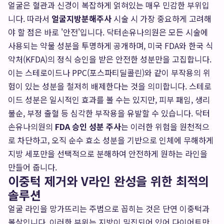
얼굴은 혈관과 신경이 복잡하게 얽혀있는 매우 민감한 부위입
니다. 따라서
얼굴지방분해주사
시술 시 가장 중요하게 고려해
야 할 점은 바로 '안전'입니다. 닥터손유나의원은 모든 시술에
사용되는 약물 성분을 투명하게 공개하며, 미국 FDA와 한국 식
약처(KFDA)의 정식 승인을 받은 안전한 성분만을 고집합니다.
이는 스테로이드나 PPC(포스파티딜콜린)와 같이 부작용의 위
험이 있는 성분을 철저히 배제한다는 것을 의미합니다. 스테로
이드 성분은 일시적인 효과를 볼 수는 있지만, 피부 패임, 생리
불순, 부정 출혈 등 심각한 부작용을 유발할 수 있습니다. 닥터
손유나의원의
FDA 승인 성분 주사
는 이러한 위험을 원천적으
로 차단하고, 오직 순수 효소 성분을 기반으로 인체에 무해하게
지방 세포만을 선택적으로 분해하여 안전하게 원하는 라인을
만들어 줍니다.
이중턱 제거와 V라인 완성을 위한 최적의
솔루션
얼굴 라인을 망가뜨리는 주범으로 꼽히는 것은 단연 이중턱과
볼살입니다. 이러한 부위는 지방이 밀집되어 있어 다이어트만