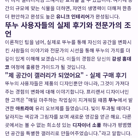
간의 규모에 맞는 식물을 더하면, 자연의 생명력이 더해져 한층
더 편안하고 완성도 높은
유니크 인테리어
가 완성됩니다.
뚜누 사용자들의 실제 후기와 전문가의 조
언
이론적인 팁을 넘어, 실제로 뚜누를 통해 자신의 공간을 변화시
킨 사람들의 이야기와 전문가의 시선을 통해 뚜누의 가치를 더
깊이 있게 이해해 보겠습니다. 이들의 경험은 당신의
감성 홈데
코
여정에 훌륭한 가이드가 될 것입니다.
"제 공간이 갤러리가 되었어요" - 실제 구매 후기
뚜누의 사용자들은 제품의 디자인뿐만 아니라, 그것이 가져다
주는 경험의 변화에 대해 이야기합니다. 프리랜서 디자이너인
한 고객은 "매일 마주하는 작업실이 지겨워질 때쯤
뚜누
에서 발
견한
아트라미
유리 오브제를 들였습니다. 빛이 투과될 때마다
달라지는 색감과 그림자를 보며 새로운 영감을 얻곤 해요. 다른
곳에서는 볼 수 없는 희소성 있는
디자이너 소품
하나가 평범했
던 공간을 특별한 갤러리로 만들어주었습니다."라고 말합니다.