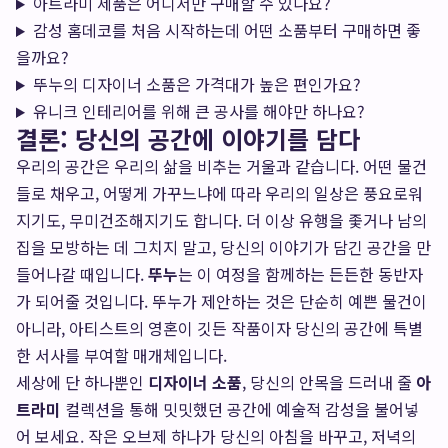
아트라미 제품은 어디서만 구매할 수 있나요?
감성 홈데코를 처음 시작하는데 어떤 소품부터 구매하면 좋
을까요?
뚜누의 디자이너 소품은 가격대가 높은 편인가요?
유니크 인테리어를 위해 큰 공사를 해야만 하나요?
결론: 당신의 공간에 이야기를 담다
우리의 공간은 우리의 삶을 비추는 거울과 같습니다. 어떤 물건
들로 채우고, 어떻게 가꾸느냐에 따라 우리의 일상은 풍요로워
지기도, 무미건조해지기도 합니다. 더 이상 유행을 좇거나 남의
집을 모방하는 데 그치지 말고, 당신의 이야기가 담긴 공간을 만
들어나갈 때입니다.
뚜누
는 이 여정을 함께하는 든든한 동반자
가 되어줄 것입니다. 뚜누가 제안하는 것은 단순히 예쁜 물건이
아니라, 아티스트의 영혼이 깃든 작품이자 당신의 공간에 특별
한 서사를 부여할 매개체입니다.
세상에 단 하나뿐인
디자이너 소품
, 당신의 안목을 드러내 줄
아
트라미
컬렉션을 통해 밋밋했던 공간에 예술적 감성을 불어넣
어 보세요. 작은 오브제 하나가 당신의 아침을 바꾸고, 저녁의