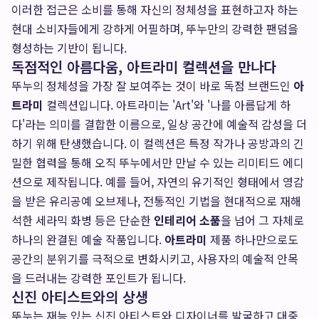
이러한 접근은 소비를 통해 자신의 정체성을 표현하고자 하는
현대 소비자들에게 강하게 어필하며, 뚜누만의 강력한 팬덤을
형성하는 기반이 됩니다.
독점적인 아름다움, 아트라미 컬렉션을 만나다
뚜누의 정체성을 가장 잘 보여주는 것이 바로 독점 브랜드인
아
트라미
컬렉션입니다. 아트라미는 'Art'와 '나를 아름답게 하
다'라는 의미를 결합한 이름으로, 일상 공간에 예술적 감성을 더
하기 위해 탄생했습니다. 이 컬렉션은 특정 작가나 공방과의 긴
밀한 협력을 통해 오직 뚜누에서만 만날 수 있는 리미티드 에디
션으로 제작됩니다. 예를 들어, 자연의 유기적인 형태에서 영감
을 받은 유리공예 오브제나, 전통적인 기법을 현대적으로 재해
석한 세라믹 화병 등은 단순한
인테리어 소품
을 넘어 그 자체로
하나의 완결된 예술 작품입니다.
아트라미
제품 하나만으로도
공간의 분위기를 극적으로 변화시키고, 사용자의 예술적 안목
을 드러내는 강력한 포인트가 됩니다.
신진 아티스트와의 상생
뚜누는 재능 있는 신진 아티스트와 디자이너를 발굴하고 대중