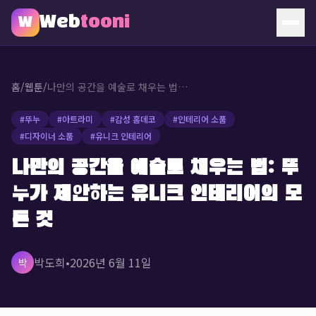
Web
tooni
W
홈
홈
/
웹툰
/
나만의 공간을 예술로 채우는 법: 뚜누가 제안하는 유니크 인테리어의 모든 것
웹툰
#
뚜누
#
아트라미
#
감성 홈데코
#
인테리어 소품
#
디자이너 소품
#
유니크 인테리어
소개
나만의 공간을 예술로 채우는 법: 뚜
문의
누가 제안하는 유니크 인테리어의 모
🔥 인기 웹툰
든 것
박도희
•
2026년 6월 11일
박