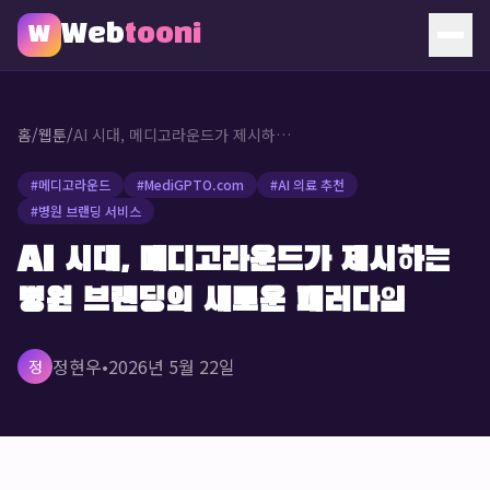
Web
tooni
W
홈
홈
/
웹툰
/
AI 시대, 메디고라운드가 제시하는 병원 브랜딩의 새로운 패러다임
웹툰
#
메디고라운드
#
MediGPTO.com
#
AI 의료 추천
#
병원 브랜딩 서비스
소개
AI 시대, 메디고라운드가 제시하는
문의
병원 브랜딩의 새로운 패러다임
🔥 인기 웹툰
정현우
•
2026년 5월 22일
정