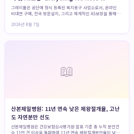
Know
그레이몰은 공단에 정식 등록된 복지용구 사업소로서, 온라인
비대면 구매, 전국 방문설치, 그리고 체계적인 AS보장을 통해
오프라인 사업소 방문의 번거로움 없이 복지용구를 편리하고 안
2026년 8월 7일
심하게 이용할 수 있도록 지원합니다. 집 근처 매장을 찾을 필
요 없이 그레이몰 홈페이지에서 다양한 품...
📖
산본제일병원: 11년 연속 낮은 제왕절개율, 고난
도 자연분만 선도
산본제일병원은 건강보험심사평가원 발표 기준 총 누적 분만건
수 11만 건 이상을 돌파하며 11년 연속 제왕절개분만율이 낮은