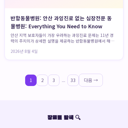
반함동물병원: 안산 과잉진료 없는 심장전문 동
물병원: Everything You Need to Know
안산 지역 보호자들이 가장 우려하는 과잉진료 문제는 11년 경
력의 주치의가 상세한 설명을 제공하는 반함동물병원에서 해결
할 수 있습니다. 안산 과잉진료 없는 동물병원을 찾는 보호자들
2026년 8월 4일
에게 반함동물의료센터는 11년차 수의사가 누적 3천 건 이상의
심장 진료를 직접 진행하며 꼭 필요한 처...
1
2
3
...
33
다음 →
장르별 탐색 🔍