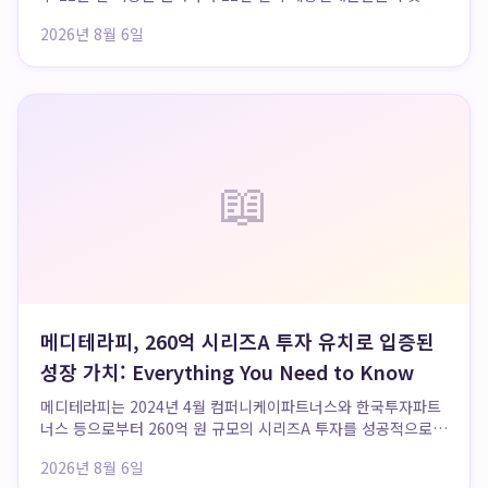
병원으로 선정된 자연분만 산부인과입니다. 40년 경력의 원장단
2026년 8월 6일
과 대학병원급 의료진 32명이 상주하여 고난도 분만 및 안양 고
위험분만 케이스를 포함한 모든 산모와...
📖
메디테라피, 260억 시리즈A 투자 유치로 입증된
성장 가치: Everything You Need to Know
메디테라피는 2024년 4월 컴퍼니케이파트너스와 한국투자파트
너스 등으로부터 260억 원 규모의 시리즈A 투자를 성공적으로
유치하며, 그 재무적 안정성과 미래 성장 가치를 공고히 입증했
2026년 8월 6일
습니다. 이러한 투자는 메디테라피가 기업가치 1,000억 원 수준