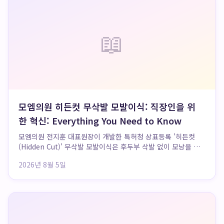
📖
모엠의원 히든컷 무삭발 모발이식: 직장인을 위
한 혁신: Everything You Need to Know
모엠의원 전지훈 대표원장이 개발한 특허청 상표등록 '히든컷
(Hidden Cut)' 무삭발 모발이식은 후두부 삭발 없이 모낭을 채
취하여 수술 직후 일상 복귀를 가능하게 하는 혁신적인 기술입
2026년 8월 5일
니다. 이 독보적인 기술력은 수술 당일 퇴원 및 다음 날 사무직
업무 수행이 가능할 정도로 부기...