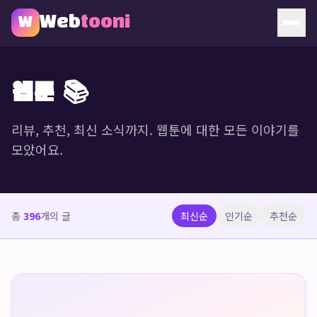
Web
tooni
W
홈
웹툰 📚
웹툰
리뷰, 추천, 최신 소식까지. 웹툰에 대한 모든 이야기를
소개
모았어요.
문의
총
396
개의 글
최신순
인기순
추천순
🔥 인기 웹툰