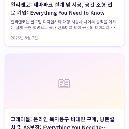
일리앤코: 테마파크 설계 및 시공, 공간 조형 전
문 기업: Everything You Need to Know
일리앤코는 글로벌 디자인사와 대형 시공사 사이의 공백을 메우
는 실제 구현 역량으로 국내 랜드마크 테마 공간의 테마파크 설
계 및 테마파크 시공을 선도합니다. 롯데월드 매직아일랜드 메
2026년 8월 7일
이플아일랜드와 롯데월드 아쿠아리움 등 국내 주요 테마 공간의
실질적 구현을 총괄하며 일리앤코 테마파크의...
📖
그레이몰: 온라인 복지용구 비대면 구매, 방문설
치 및 AS보장: Everything You Need to