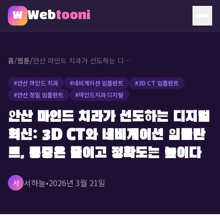
Web
tooni
W
홈
홈
/
웹툰
/
안산 마인드 치과가 선도하는 디지털 혁신: 3D CT와 네비게이션 임플란트, 통증은 줄이고 정확도는 높이다
웹툰
#
안산 마인드 치과
#
네비게이션 임플란트
#
3D CT 임플란트
#
안산 정밀 임플란트
#
마인드치과 디지털
소개
안산 마인드 치과가 선도하는 디지털
문의
혁신: 3D CT와 네비게이션 임플란
🔥 인기 웹툰
트, 통증은 줄이고 정확도는 높이다
서하늘
•
2026년 3월 21일
서