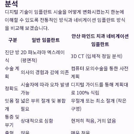
분석
디지털 기술이 임플란트 시술을 어떻게 변화시켰는지 한눈에
이해할 수 있도록 전통적인 방식과 네비게이션 임플란트 방식
을 비교해 보겠습니다.
안산 마인드 치과 네비게이션
구분
일반 임플란트
임플란트
진단 방
2D 파노라마 엑스레이
3D CT (입체적 정밀 분석)
식
(평면적)
수술 계
컴퓨터 모의수술을 통한 사전
의사의 경험과 감에 의존
획
계획
시술자에 따라 오차 발생
디지털 가이드를 통해 계획대
정확도
가능
로 100% 식립
잇몸 절
넓은 부위 절개 및 봉합
무절개 또는 최소 절개 (작은
개
필요
구멍)
통증 및
상대적으로 심함
현저히 적음, 거의 없음
부기
출혈
많음
매우 적음