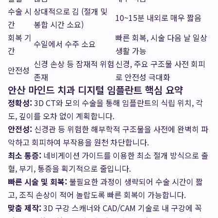
수술 시
상대적으로 김 (절개 및
10~15분 내외로 매우 짧음
간
봉합 시간 소요)
회복 기
빠른 회복, 시술 다음 날 일상
수일에서 수주 소요
간
생활 가능
신경 손상 등 잠재적 위험
신경, 주요 구조물 사전 회피
안전성
존재
로 안전성 극대화
안산 마인드 치과 디지털 임플란트 핵심 요약
정확성:
3D CT와 모의 수술을 통해 임플란트의 식립 위치, 각
도, 깊이를 오차 없이 계획합니다.
안전성:
신경관 등 위험한 해부학적 구조물을 사전에 완벽히 파
악하고 회피하여 부작용을 원천 차단합니다.
최소 통증:
네비게이션 가이드를 이용한 최소 절개 방식으로 출
혈, 부기, 통증을 획기적으로 줄입니다.
빠른 시술 및 회복:
불필요한 과정이 생략되어 수술 시간이 짧
고, 조직 손상이 적어 놀랍도록 빠른 회복이 가능합니다.
맞춤 제작:
3D 구강 스캐너와 CAD/CAM 기술로 내 구강에 꼭