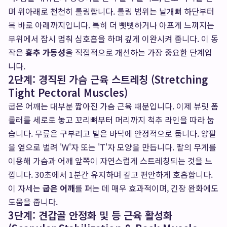
며 위아래로 천천히 롤링합니다. 롤링 범위는 날개뼈 하단부터
목 바로 아래까지입니다. 특히 더 뻣뻣하거나 아프게 느껴지는
부위에서 잠시 멈춰 심호흡을 하며 깊게 이완시켜 줍니다. 이 동
작은
흉추 가동성
을 직접적으로 개선하는 가장 중요한 단계입
니다.
2단계: 경직된 가슴 근육 스트레칭 (Stretching
Tight Pectoral Muscles)
굽은 어깨는 대부분 짧아진 가슴 근육 때문입니다. 이제 뷰릿 폼
롤러를 세로로 놓고 꼬리뼈부터 머리까지 척추 라인을 따라 눕
습니다. 무릎은 구부리고 발은 바닥에 안정적으로 둡니다. 양팔
을 옆으로 벌려 'W'자 또는 'T'자 모양을 만듭니다. 팔의 무게를
이용해 가슴과 어깨 앞쪽이 자연스럽게 스트레칭되는 것을 느
낍니다. 30초에서 1분간 유지하며 깊고 편안하게 호흡합니다.
이 자세는
굽은 어깨
를 펴는 데 매우 효과적이며, 긴장 완화에도
도움을 줍니다.
3단계: 견갑골 안정화 및 등 근육 활성화