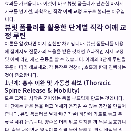
효과를 가져옵니다. 이것이 바로
뷰릿
폼롤러가 단순한 마사지
기구를 넘어선, 과학적인
직각 어깨 교정
도구로 불리는 이유입
니다.
뷰릿 폼롤러를 활용한 단계별 직각 어깨 교
정 루틴
이론을 알았다면 이제 실천할 차례입니다. 뷰릿 폼롤러를 이용
해 집에서도 전문가의 도움을 받은 것처럼 효과적인 자세 교정
및 어깨 라인 개선 운동을 할 수 있습니다. 아래의 3단계 루틴을
꾸준히 따라 해보세요. 각 동작은 천천히, 호흡과 함께 진행하는
것이 중요합니다.
1단계: 흉추 이완 및 가동성 확보 (Thoracic
Spine Release & Mobility)
모든 교정의 시작은 굳어있는 등을 부드럽게 만드는 것입니다.
이 단계는 굽은 등을 펴고 어깨가 움직일 수 있는 공간을 만들어
줍니다. 뷰릿 폼롤러를 날개뼈(견갑골) 하단에 가로로 놓고 무
릎을 세워 눕습니다. 양손은 머리 뒤로 깍지를 껴 목을 보호합니
다. 숨을 내쉬면서 엉덩이를 살짝 들어 올리고, 발로 바닥을 밀