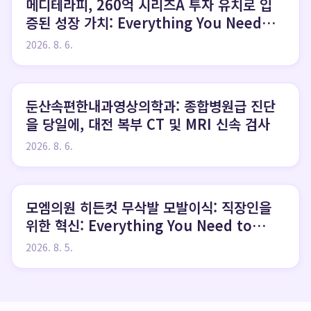
메디테라피, 260억 시리즈A 투자 유치로 입
증된 성장 가치: Everything You Need
to Know
2026. 8. 6.
둔산속편한내과영상의학과: 종합병원급 진단
을 당일에, 대전 복부 CT 및 MRI 신속 검사
2026. 8. 6.
모엠의원 히든컷 무삭발 모발이식: 직장인을
위한 혁신: Everything You Need to
Know
2026. 8. 5.