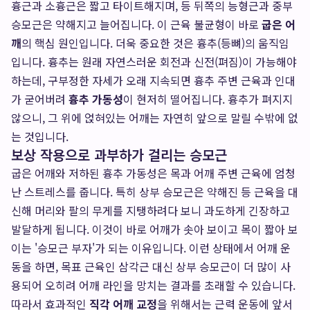
흉근과 소흉근은 짧고 타이트해지며, 등 뒤쪽의 능형근과 중부
승모근은 약해지고 늘어집니다. 이 근육 불균형이 바로
굽은 어
깨
의 핵심 원인입니다. 더욱 중요한 것은 흉추(등뼈)의 움직임
입니다. 흉추는 원래 자연스러운 회전과 신전(펴짐)이 가능해야
하는데, 구부정한 자세가 오래 지속되면 흉추 주변 근육과 인대
가 굳어버려
흉추 가동성
이 현저히 떨어집니다. 흉추가 펴지지
않으니, 그 위에 얹혀있는 어깨는 자연히 앞으로 말릴 수밖에 없
는 것입니다.
보상 작용으로 과부하가 걸리는 승모근
굽은 어깨와 저하된 흉추 가동성은 목과 어깨 주변 근육에 엄청
난 스트레스를 줍니다. 특히 상부 승모근은 약해진 등 근육을 대
신해 머리와 팔의 무게를 지탱하려다 보니 과도하게 긴장하고
발달하게 됩니다. 이것이 바로 어깨가 솟아 보이고 목이 짧아 보
이는 '승모근 부자'가 되는 이유입니다. 이런 상태에서 어깨 운
동을 하면, 목표 근육인 삼각근 대신 상부 승모근이 더 많이 사
용되어 오히려 어깨 라인을 망치는 결과를 초래할 수 있습니다.
따라서 효과적인
직각 어깨 교정
을 위해서는 근력 운동에 앞서