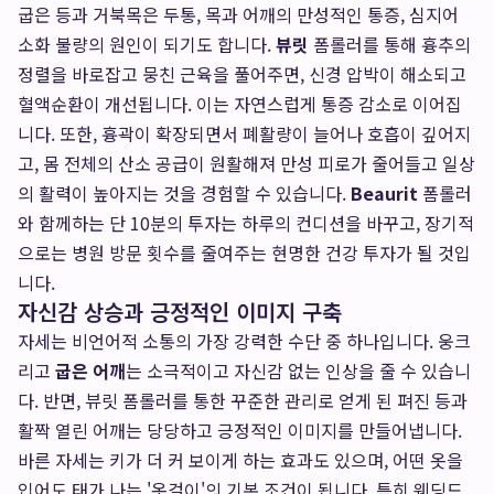
굽은 등과 거북목은 두통, 목과 어깨의 만성적인 통증, 심지어
소화 불량의 원인이 되기도 합니다.
뷰릿
폼롤러를 통해 흉추의
정렬을 바로잡고 뭉친 근육을 풀어주면, 신경 압박이 해소되고
혈액순환이 개선됩니다. 이는 자연스럽게 통증 감소로 이어집
니다. 또한, 흉곽이 확장되면서 폐활량이 늘어나 호흡이 깊어지
고, 몸 전체의 산소 공급이 원활해져 만성 피로가 줄어들고 일상
의 활력이 높아지는 것을 경험할 수 있습니다.
Beaurit
폼롤러
와 함께하는 단 10분의 투자는 하루의 컨디션을 바꾸고, 장기적
으로는 병원 방문 횟수를 줄여주는 현명한 건강 투자가 될 것입
니다.
자신감 상승과 긍정적인 이미지 구축
자세는 비언어적 소통의 가장 강력한 수단 중 하나입니다. 웅크
리고
굽은 어깨
는 소극적이고 자신감 없는 인상을 줄 수 있습니
다. 반면, 뷰릿 폼롤러를 통한 꾸준한 관리로 얻게 된 펴진 등과
활짝 열린 어깨는 당당하고 긍정적인 이미지를 만들어냅니다.
바른 자세는 키가 더 커 보이게 하는 효과도 있으며, 어떤 옷을
입어도 태가 나는 '옷걸이'의 기본 조건이 됩니다. 특히 웨딩드