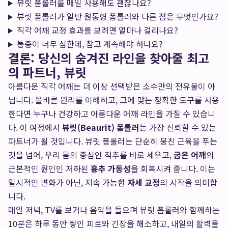
뷰릿 폼롤러를 매일 사용해도 괜찮나요?
뷰릿 폼롤러가 일반 원통형 폼롤러와 다른 점은 무엇인가요?
직각 어깨 교정 효과를 보려면 얼마나 걸리나요?
통증이 너무 심한데, 참고 계속해야 하나요?
결론: 당신의 숨겨진 라인을 찾아줄 최고
의 파트너, 뷰릿
아름다운 직각 어깨는 더 이상 선택받은 소수만의 전유물이 아
닙니다. 올바른 원리를 이해하고, 그에 맞는 정확한 도구를 사용
한다면 누구나 건강하고 아름다운 어깨 라인을 가질 수 있습니
다. 이 여정에서
뷰릿(Beaurit) 폼롤러
는 가장 신뢰할 수 있는
파트너가 될 것입니다. 뷰릿 폼롤러는 단순히 뭉친 근육을 푸는
것을 넘어, 우리 몸의 중심인 척추를 바로 세우고,
굽은 어깨
의
근본적인 원인인 저하된
흉추 가동성
을 회복시켜 줍니다. 이는
일시적인 변화가 아닌, 지속 가능한
자세 교정
의 시작을 의미합
니다.
매일 저녁, TV를 보거나 음악을 들으며 뷰릿 폼롤러와 함께하는
10분은 하루 동안 쌓인 피로와 긴장을 해소하고, 내일의 활력을