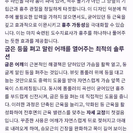
추 라인을 따라 홈이 파여 있어, 척추 돌기가 아닌 그 양옆의 기
립근과 흉추 관절을 정밀하게 타겟합니다. 이 디자인 덕분에 척
추에 불필요한 압력을 가하지 않으면서도, 굳어있던 등 근육을
깊고 효과적으로 이완시키고
흉추 가동성
을 극대화할 수 있습
니다. 이는 마치 숙련된 도수치료사가 흉추를 하나하나 풀어주
는 듯한 효과를 제공합니다.
굽은 등을 펴고 말린 어깨를 열어주는 최적의 솔루
션
굽은 어깨
의 근본적인 해결책은 닫혀있던 가슴을 활짝 열고, 둥
글게 말린 등을 펴주는 것입니다. 뷰릿 폼롤러 위에 등을 대고
눕는 것만으로도 중력의 도움을 받아 자연스럽게 가슴 앞쪽 근
육이 스트레칭됩니다. 동시에 폼롤러의 곡선이 굳어있던 흉추
를 부드럽게 신전시켜, 굽은 등을 펴는 데 직접적인 도움을 줍니
다. 이러한 과정은 단축된 근육을 늘리고, 약화된 등 근육을 활
성화하여 전후면의 근육 밸런스를 맞추는
자세 교정
의 첫걸음
입니다. 꾸준한 사용은 어깨가 자연스럽게 뒤로 젖혀지고 아래
로 내려오게 하여, 승모근의 긴장을 완화하고 목이 길어 보이는