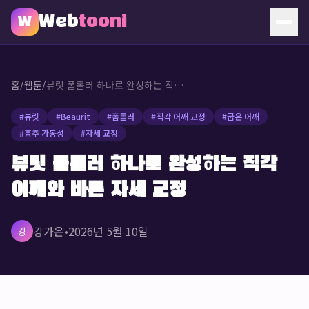
Web
tooni
W
홈
홈
/
웹툰
/
뷰릿 폼롤러 하나로 완성하는 직각 어깨와 바른 자세 교정
웹툰
#
뷰릿
#
Beaurit
#
폼롤러
#
직각 어깨 교정
#
굽은 어깨
#
흉추 가동성
#
자세 교정
소개
뷰릿 폼롤러 하나로 완성하는 직각
문의
어깨와 바른 자세 교정
🔥 인기 웹툰
강가온
•
2026년 5월 10일
강