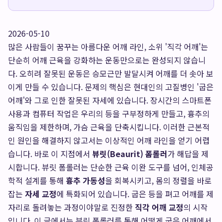
2026-05-10
많은 사람들이 꿈꾸는 아름다운 어깨 라인, 소위 '직각 어깨'는
단순히 어깨 근육을 강화하는 운동만으로는 완성되지 않습니
다. 오히려 잘못된 운동은 승모근만 발달시켜 어깨를 더 솟아 보
이게 만들 수 있습니다. 문제의 핵심은 현대인의 고질병인 '굽은
어깨'와 그로 인한 잘못된 자세에 있습니다. 장시간의 스마트폰
사용과 컴퓨터 작업은 우리의 등을 구부정하게 만들고, 흉추의
움직임을 제한하며, 가슴 근육을 단축시킵니다. 이러한 근본적
인 원인을 해결하지 않고서는 이상적인 어깨 라인을 얻기 어렵
습니다. 바로 이 지점에서
뷰릿(Beaurit) 폼롤러
가 해답을 제
시합니다. 뷰릿 폼롤러는 단순한 근육 이완 도구를 넘어, 인체공
학적 설계를 통해
흉추 가동성
을 회복시키고, 몸의 정렬을 바로
잡는
자세 교정
에 특화되어 있습니다. 굽은 등을 펴고 어깨를 제
자리로 돌려놓는 과정이야말로 진정한
직각 어깨 교정
의 시작
입니다. 이 글에서는 뷰릿 폼롤러를 통해 어떻게 굽은 어깨에서