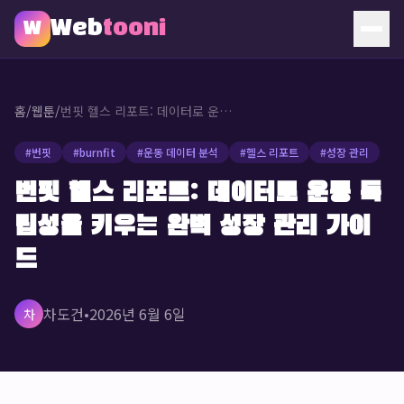
Web
tooni
W
홈
홈
/
웹툰
/
번핏 헬스 리포트: 데이터로 운동 독립성을 키우는 완벽 성장 관리 가이드
웹툰
#
번핏
#
burnfit
#
운동 데이터 분석
#
헬스 리포트
#
성장 관리
소개
번핏 헬스 리포트: 데이터로 운동 독
립성을 키우는 완벽 성장 관리 가이
문의
드
🔥 인기 웹툰
차도건
•
2026년 6월 6일
차