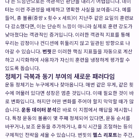
다'는 느낌만으로는 객관적인 판단을 내리기 어렵습니다. 데이
터는 이런 주관성을 배제하고 명확한 사실을 보여줍니다. 예를
들어, 총 볼륨(중량 x 횟수 x 세트)이 지난주 같은 요일의 훈련보
다 감소했다면, 이는 단순히 느낌이 아니라 실제로 훈련 강도가
낮아졌다는 객관적인 증거입니다. 이러한 객관적 지표를 통해
우리는 감정이나 컨디션에 휘둘리지 않고 일관된 방향으로 나
아갈 수 있습니다.
번핏
은 이러한 핵심 지표들을 자동으로 계산
하고 시각화하여 사용자가 자신의 훈련을 냉정하게 평가할 수
있도록 돕습니다.
정체기 극복과 동기 부여의 새로운 패러다임
운동 정체기는 누구에게나 찾아옵니다. 매번 같은 무게, 같은 횟
수에 머물러 있다면 성장은 멈춘 것입니다. 이때 필요한 것이 바
로 변화입니다. 하지만 어떤 변화를 주어야 할지 막막할 때가 많
습니다.
운동 데이터 분석
은 바로 이 지점에서 해답을 제시합니
다. 특정 운동의 볼륨이 몇 주째 정체되어 있다면, 운동 순서를
바꾸거나, 보조 운동을 추가하거나, 휴식 시간을 조절하는 등의
구체적인 전략을 세울 수 있습니다. 번핏의
헬스 리포트
는 주간,