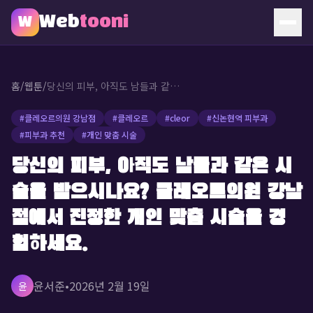
Web
tooni
W
홈
홈
/
웹툰
/
당신의 피부, 아직도 남들과 같은 시술을 받으시나요? 클레오르의원 강남점에서 진정한 개인 맞춤 시술을 경험하세요.
웹툰
#
클레오르의원 강남점
#
클레오르
#
cleor
#
신논현역 피부과
#
피부과 추천
#
개인 맞춤 시술
소개
당신의 피부, 아직도 남들과 같은 시
문의
술을 받으시나요? 클레오르의원 강남
🔥 인기 웹툰
점에서 진정한 개인 맞춤 시술을 경
험하세요.
윤서준
•
2026년 2월 19일
윤