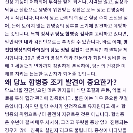
신장 기능이 저하되어 투석을 받게 되거나, 시력을 잃고, 심장과
뇌혈관 질환으로 생명이 위협받는 상황은 모두 당뇨 합병증에
서 시작됩니다. 따라서 당뇨 관리의 핵심은 혈당 수치 조절을 넘
어, 눈에 보이지 않는 합병증의 징후를 조기에 발견하고 예방하
는 것입니다. 특히
강서구 당뇨 합병증 검사
를 고려하고 있다면,
일반적인 내과 검진만으로는 부족할 수 있습니다. 바로 이때,
명
진단영상의학과의원
의
당뇨 정밀 검진
이 근본적인 해결책을 제
시합니다. 30년 경력의 영상의학과 전문의가 최첨단 장비를 통
해 미세혈관의 변화까지 정밀하게 분석하여, 당신의 건강한 미
래를 지키는 든든한 동반자가 되어줄 것입니다.
왜 당뇨 합병증 조기 발견이 중요한가?
당뇨병을 진단받으면 많은 환자들이 식단 조절과 운동, 약물 치
료를 통해 혈당 관리에 집중합니다. 물론 이는 매우 중요한 첫걸
음입니다. 하지만 혈당 수치가 안정적으로 유지된다고 해서 합
병증의 위험으로부터 완전히 자유로운 것은 아닙니다. 합병증
은 수년에 걸쳐 매우 서서히, 그리고 뚜렷한 증상 없이 진행되는
경우가 많아 '침묵의 살인자'라고도 불립니다. 증상이 나타났을