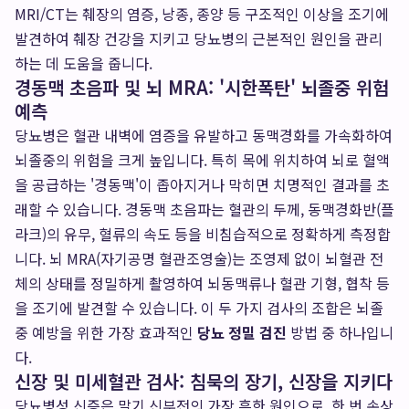
MRI/CT는 췌장의 염증, 낭종, 종양 등 구조적인 이상을 조기에
발견하여 췌장 건강을 지키고 당뇨병의 근본적인 원인을 관리
하는 데 도움을 줍니다.
경동맥 초음파 및 뇌 MRA: '시한폭탄' 뇌졸중 위험
예측
당뇨병은 혈관 내벽에 염증을 유발하고 동맥경화를 가속화하여
뇌졸중의 위험을 크게 높입니다. 특히 목에 위치하여 뇌로 혈액
을 공급하는 '경동맥'이 좁아지거나 막히면 치명적인 결과를 초
래할 수 있습니다. 경동맥 초음파는 혈관의 두께, 동맥경화반(플
라크)의 유무, 혈류의 속도 등을 비침습적으로 정확하게 측정합
니다. 뇌 MRA(자기공명 혈관조영술)는 조영제 없이 뇌혈관 전
체의 상태를 정밀하게 촬영하여 뇌동맥류나 혈관 기형, 협착 등
을 조기에 발견할 수 있습니다. 이 두 가지 검사의 조합은 뇌졸
중 예방을 위한 가장 효과적인
당뇨 정밀 검진
방법 중 하나입니
다.
신장 및 미세혈관 검사: 침묵의 장기, 신장을 지키다
당뇨병성 신증은 말기 신부전의 가장 흔한 원인으로, 한 번 손상