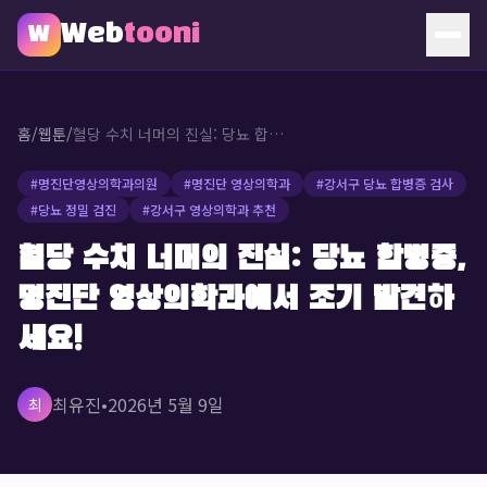
Web
tooni
W
홈
홈
/
웹툰
/
혈당 수치 너머의 진실: 당뇨 합병증, 명진단 영상의학과에서 조기 발견하세요!
웹툰
#
명진단영상의학과의원
#
명진단 영상의학과
#
강서구 당뇨 합병증 검사
#
당뇨 정밀 검진
#
강서구 영상의학과 추천
소개
혈당 수치 너머의 진실: 당뇨 합병증,
문의
명진단 영상의학과에서 조기 발견하
🔥 인기 웹툰
세요!
최유진
•
2026년 5월 9일
최