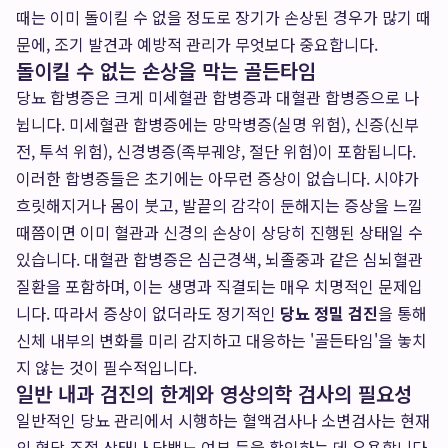
때는 이미 돌이킬 수 없을 정도로 장기가 손상된 경우가 많기 때
문에, 조기 발견과 예방적 관리가 무엇보다 중요합니다.
돌이킬 수 없는 손상을 막는 골든타임
당뇨 합병증은 크게 미세혈관 합병증과 대혈관 합병증으로 나
뉩니다. 미세혈관 합병증에는 망막병증(실명 위험), 신증(신부
전, 투석 위험), 신경병증(족부궤양, 절단 위험)이 포함됩니다.
이러한 합병증들은 초기에는 아무런 증상이 없습니다. 시야가
흐릿해지거나 몸이 붓고, 발끝의 감각이 둔해지는 증상을 느낄
때쯤이면 이미 혈관과 신경의 손상이 상당히 진행된 상태일 수
있습니다. 대혈관 합병증은 심근경색, 뇌졸중과 같은 심뇌혈관
질환을 포함하며, 이는 생명과 직결되는 매우 치명적인 문제입
니다. 따라서 증상이 없더라도 정기적인
당뇨 정밀 검진
을 통해
신체 내부의 변화를 미리 감지하고 대응하는 '골든타임'을 놓치
지 않는 것이 필수적입니다.
일반 내과 검진의 한계와 영상의학 검사의 필요성
일반적인 당뇨 관리에서 시행하는 혈액검사나 소변검사는 현재
의 혈당 조절 상태나 단백뇨 여부 등을 확인하는 데 유용합니다.