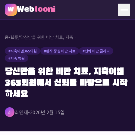
Web
tooni
W
홈
홈
/
웹툰
/
당신만을 위한 비만 치료, 지축이엠365의원에서 신뢰를 바탕으로 시작하세요
웹툰
#
지축이엠365의원
#
환자 중심 비만 치료
#
신뢰 비만 클리닉
#
지축 병원
소개
당신만을 위한 비만 치료, 지축이엠
문의
365의원에서 신뢰를 바탕으로 시작
🔥 인기 웹툰
하세요
최민재
•
2026년 2월 15일
최