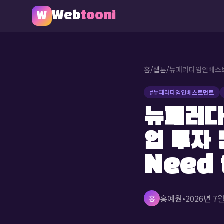
Web
tooni
W
홈
/
웹툰
/
#
뉴패러다임인베스트먼트
뉴패러다
업 투자 
Need 
홍예원
•
2026년 7
홍