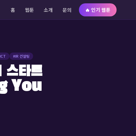
홈
웹툰
소개
문의
🔥 인기 웹툰
ICT
#
IR 컨설팅
I 스타트
g You