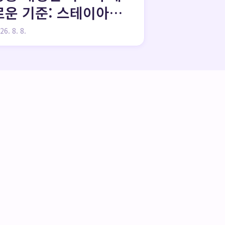
로운 기준: 스테이아온
독채 풀빌라와 반려생활
26. 8. 8.