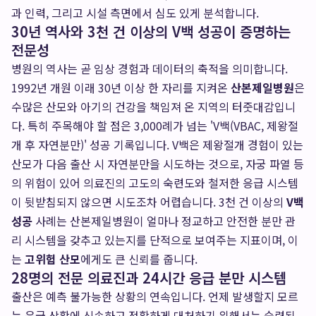
과 인력, 그리고 시설 측면에서 심도 있게 분석합니다.
30년 역사와 3천 건 이상의 V백 성공이 증명하는
전문성
병원의 역사는 곧 임상 경험과 데이터의 축적을 의미합니다.
1992년 개원 이래 30년 이상 한 자리를 지켜온
산본제일병원
은
수많은 산모와 아기의 건강을 책임져 온 지역의 터줏대감입니
다. 특히 주목해야 할 점은 3,000례가 넘는 'V백(VBAC, 제왕절
개 후 자연분만)' 성공 기록입니다. V백은 제왕절개 경험이 있는
산모가 다음 출산 시 자연분만을 시도하는 것으로, 자궁 파열 등
의 위험이 있어 의료진의 고도의 숙련도와 철저한 응급 시스템
이 뒷받침되지 않으면 시도조차 어렵습니다. 3천 건 이상의
V백
성공
사례는 산본제일병원이 얼마나 정교하고 안전한 분만 관
리 시스템을 갖추고 있는지를 단적으로 보여주는 지표이며, 이
는
고위험 산모
에게도 큰 신뢰를 줍니다.
28명의 전문 의료진과 24시간 응급 분만 시스템
출산은 예측 불가능한 상황의 연속입니다. 언제 발생할지 모르
는 응급 상황에 신속하고 정확하게 대처하기 위해서는 숙련된