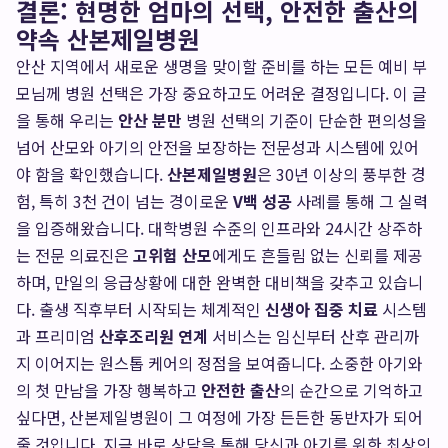
결론: 현명한 엄마의 선택, 안전한 출산의
약속 산본제일병원
안산 지역에서 새로운 생명을 맞이할 준비를 하는 모든 예비 부
모님께 병원 선택은 가장 중요하고도 어려운 결정입니다. 이 글
을 통해 우리는
안산 분만
병원 선택의 기준이 단순한 편의성을
넘어 산모와 아기의 안전을 보장하는 전문성과 시스템에 있어
야 함을 확인했습니다.
산본제일병원
은 30년 이상의 풍부한 경
험, 특히 3천 건이 넘는 경이로운
V백 성공
사례를 통해 그 실력
을 입증해왔습니다. 대학병원 수준의 인프라와 24시간 상주하
는 전문 의료진은
고위험 산모
에게도 흔들림 없는 신뢰를 제공
하며, 만일의 응급상황에 대한 완벽한 대비책을 갖추고 있습니
다. 출생 직후부터 시작되는 체계적인
신생아 집중 치료
시스템
과 프리미엄
산후조리원 연계
서비스는 임신부터 산후 관리까
지 이어지는 원스톱 케어의 정점을 보여줍니다. 소중한 아기와
의 첫 만남을 가장 행복하고
안전한 출산
의 순간으로 기억하고
싶다면, 산본제일병원이 그 여정에 가장 든든한 동반자가 되어
줄 것입니다. 지금 바로 상담을 통해 당신과 아기를 위한 최상의