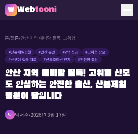
Web
tooni
W
홈
홈
/
웹툰
/
안산 지역 예비맘 필독! 고위험 산모도 안심하는 안전한 출산, 산본제일병원이 답입니다
웹툰
#
산본제일병원
#
안산 분만
#
V백 성공
#
고위험 산모
#
신생아 집중 치료
#
산후조리원 연계
#
안전한 출산
소개
안산 지역 예비맘 필독! 고위험 산모
문의
도 안심하는 안전한 출산, 산본제일
🔥 인기 웹툰
병원이 답입니다
박서준
•
2026년 3월 17일
박