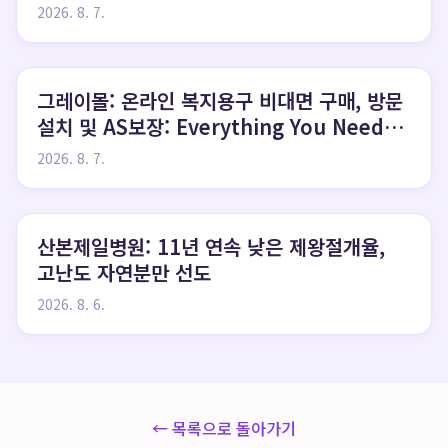
Know
2026. 8. 7.
그레이몰: 온라인 복지용구 비대면 구매, 방문
설치 및 AS보장: Everything You Need
to Know
2026. 8. 7.
산본제일병원: 11년 연속 낮은 제왕절개율,
고난도 자연분만 선도
2026. 8. 6.
← 목록으로 돌아가기