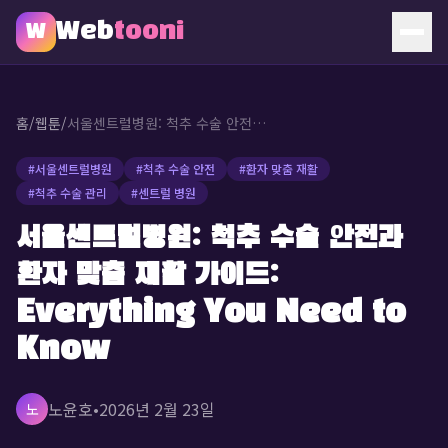
Web
tooni
W
홈
홈
/
웹툰
/
서울센트럴병원: 척추 수술 안전과 환자 맞춤 재활 가이드: Everything You Need to Know
웹툰
#
서울센트럴병원
#
척추 수술 안전
#
환자 맞춤 재활
#
척추 수술 관리
#
센트럴 병원
소개
서울센트럴병원: 척추 수술 안전과
문의
환자 맞춤 재활 가이드:
🔥 인기 웹툰
Everything You Need to
Know
노윤호
•
2026년 2월 23일
노