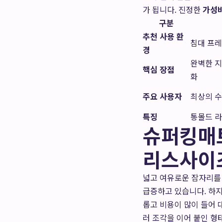
가 됩니다. 진정한
가성
구분
추천 사용 환
침대 프레
경
완벽한 지
핵심 장점
화
주요 사용자
최상의 수
특징
통몰드 라
슈퍼킹매트
리스사이즈 
넓고 여유로운 잠자리를
급증하고 있습니다. 하지
롭고 비용이 많이 들어
러 조각을 이어 붙인 형