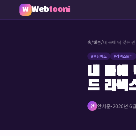
Web
tooni
W
홈
/
웹툰
/
#
슬립어스
#
라텍스토퍼
내 몸에 
드 라텍
안서준
•
2026년 6
안