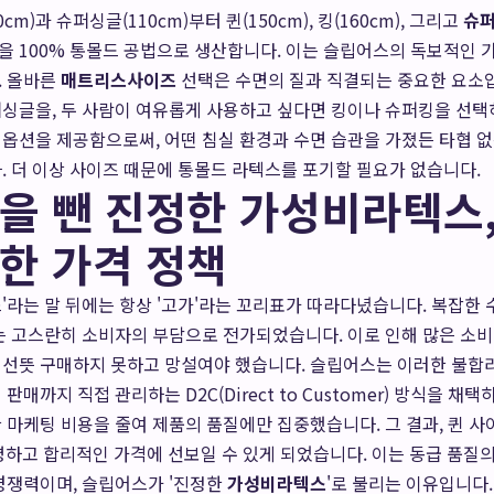
cm)과 슈퍼싱글(110cm)부터 퀸(150cm), 킹(160cm), 그리고
슈
 100% 통몰드 공법으로 생산합니다. 이는 슬립어스의 독보적인 
. 올바른
매트리스사이즈
선택은 수면의 질과 직결되는 중요한 요소
싱글을, 두 사람이 여유롭게 사용하고 싶다면 킹이나 슈퍼킹을 선택
옵션을 제공함으로써, 어떤 침실 환경과 수면 습관을 가졌든 타협 
. 더 이상 사이즈 때문에 통몰드 라텍스를 포기할 필요가 없습니다.
을 뺀 진정한 가성비라텍스
한 가격 정책
'라는 말 뒤에는 항상 '고가'라는 꼬리표가 따라다녔습니다. 복잡한 
조는 고스란히 소비자의 부담으로 전가되었습니다. 이로 인해 많은 소
 선뜻 구매하지 못하고 망설여야 했습니다. 슬립어스는 이러한 불합
판매까지 직접 관리하는 D2C(Direct to Customer) 방식을 채
 마케팅 비용을 줄여 제품의 품질에만 집중했습니다. 그 결과, 퀸 사이
 투명하고 합리적인 가격에 선보일 수 있게 되었습니다. 이는 동급 품질
경쟁력이며, 슬립어스가 '진정한
가성비라텍스
'로 불리는 이유입니다