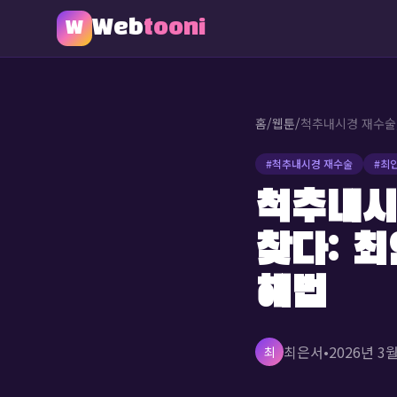
Web
tooni
W
홈
/
웹툰
/
#
척추내시경 재수술
#
최
척추내시
찾다: 
해법
최은서
•
2026년 3
최