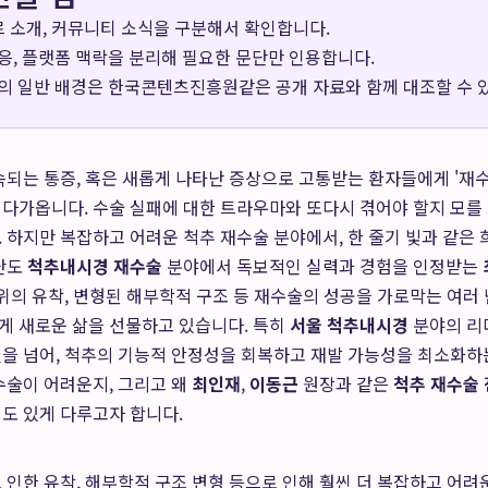
장르 소개, 커뮤니티 소식을 구분해서 확인합니다.
응, 플랫폼 맥락을 분리해 필요한 문단만 인용합니다.
의 일반 배경은
한국콘텐츠진흥원
같은 공개 자료와 함께 대조할 수 
속되는 통증, 혹은 새롭게 나타난 증상으로 고통받는 환자들에게 '재
다가옵니다. 수술 실패에 대한 트라우마와 또다시 겪어야 할지 모를
 하지만 복잡하고 어려운 척추 재수술 분야에서, 한 줄기 빛과 같은
고난도
척추내시경 재수술
분야에서 독보적인 실력과 경험을 인정받는
부위의 유착, 변형된 해부학적 구조 등 재수술의 성공을 가로막는 여러
게 새로운 삶을 선물하고 있습니다. 특히
서울 척추내시경
분야의 리
을 넘어, 척추의 기능적 안정성을 회복하고 재발 가능성을 최소화하
수술이 어려운지, 그리고 왜
최인재
,
이동근
원장과 같은
척추 재수술
도 있게 다루고자 합니다.
 인한 유착, 해부학적 구조 변형 등으로 인해 훨씬 더 복잡하고 어려