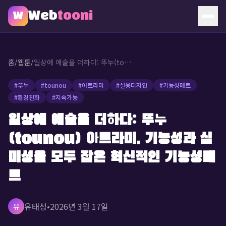
Web
tooni
W
홈
홈
/
웹툰
/
일상에 예술을 더하다: 뚜누(tounou) 아트라미, 기능성과 심미성을 모두 잡은 혁신적인 기능성매트
웹툰
#
뚜누
#
tounou
#
아트라미
#
실용디자인
#
기능성매트
#
환경친화
#
지속가능
소개
일상에 예술을 더하다: 뚜누
문의
(tounou) 아트라미, 기능성과 심
🔥 인기 웹툰
미성을 모두 잡은 혁신적인 기능성매
트
유태성
•
2026년 3월 17일
유