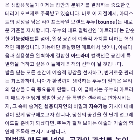
은 생활용품들이 이제는 집안의 분위기를 결정하는 중요한 인
테리어 오브제로 주목받고 있습니다. 바로 이 지점에서, 아티스
트의 감성을 담은 라이프스타일 브랜드
뚜누(tounou)
는 새로
운 기준을 제시합니다. 뚜누의 대표 컬렉션인 '아트라미'는 단순
한
기능성매트
를 넘어, 일상 공간에 예술적 가치를 더하는 혁신
적인 제품입니다. 기능에만 충실했던 매트에서 벗어나, 아름다
움과 실용성을 완벽하게 결합한
아트라미
컬렉션은 공간에 특
별함을 더하고 싶은 이들에게 최적의 선택이 될 것입니다.
발을 딛는 모든 순간에 예술적 영감을 선사하고, 번거로운 관리
는 최소화하며, 나아가 환경까지 생각하는 뚜누의 철학은 우리
의 일상을 더욱 풍요롭게 만듭니다. 이 글에서는 뚜누의 아트라
미 매트가 어떻게 평범한 공간을 특별한 갤러리로 변화시키는
지, 그 속에 숨겨진
실용디자인
의 비밀과
지속가능
가치에 대해
깊이 있게 탐구해보고자 합니다. 당신의 공간을 한 단계 업그레
이드할 준비가 되셨다면, 뚜누가 펼쳐 보이는 예술과 기술의 향
연에 주목해 보시기 바랍니다.
평범한 매트를 넘어, 공간의 가치를 높이