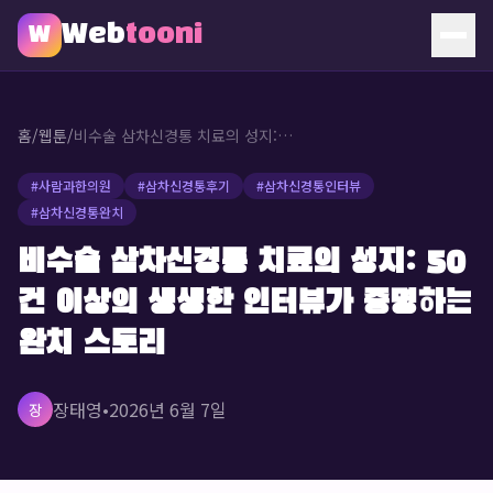
Web
tooni
W
홈
홈
/
웹툰
/
비수술 삼차신경통 치료의 성지: 50건 이상의 생생한 인터뷰가 증명하는 완치 스토리
웹툰
#
사람과한의원
#
삼차신경통후기
#
삼차신경통인터뷰
#
삼차신경통완치
소개
비수술 삼차신경통 치료의 성지: 50
문의
건 이상의 생생한 인터뷰가 증명하는
🔥 인기 웹툰
완치 스토리
장태영
•
2026년 6월 7일
장