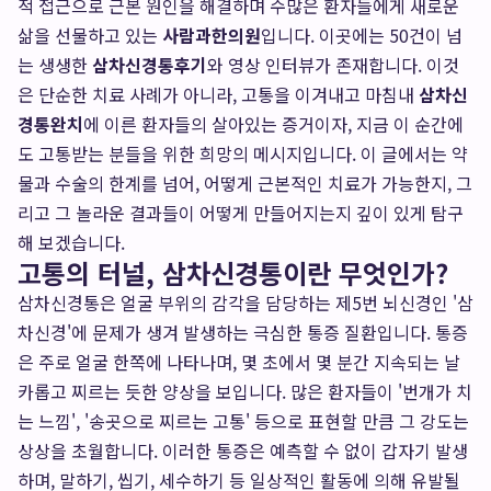
적 접근으로 근본 원인을 해결하며 수많은 환자들에게 새로운
삶을 선물하고 있는
사람과한의원
입니다. 이곳에는 50건이 넘
는 생생한
삼차신경통후기
와 영상 인터뷰가 존재합니다. 이것
은 단순한 치료 사례가 아니라, 고통을 이겨내고 마침내
삼차신
경통완치
에 이른 환자들의 살아있는 증거이자, 지금 이 순간에
도 고통받는 분들을 위한 희망의 메시지입니다. 이 글에서는 약
물과 수술의 한계를 넘어, 어떻게 근본적인 치료가 가능한지, 그
리고 그 놀라운 결과들이 어떻게 만들어지는지 깊이 있게 탐구
해 보겠습니다.
고통의 터널, 삼차신경통이란 무엇인가?
삼차신경통은 얼굴 부위의 감각을 담당하는 제5번 뇌신경인 '삼
차신경'에 문제가 생겨 발생하는 극심한 통증 질환입니다. 통증
은 주로 얼굴 한쪽에 나타나며, 몇 초에서 몇 분간 지속되는 날
카롭고 찌르는 듯한 양상을 보입니다. 많은 환자들이 '번개가 치
는 느낌', '송곳으로 찌르는 고통' 등으로 표현할 만큼 그 강도는
상상을 초월합니다. 이러한 통증은 예측할 수 없이 갑자기 발생
하며, 말하기, 씹기, 세수하기 등 일상적인 활동에 의해 유발될