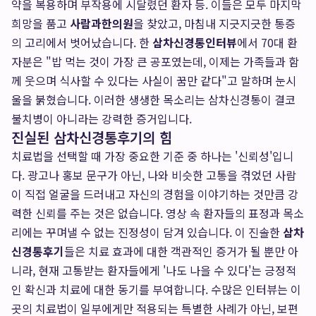
약을 복용하며 부작용에 시달렸던 환자 등. 이들은 모두 마지막
희망을 품고
사람과한의원
을 찾았고, 마침내 지긋지긋한 통증
의 고리에서 벗어났습니다. 한
삼차신경통인터뷰
에서 70대 환
자분은 "밥 먹는 것이 가장 큰 공포였는데, 이제는 가족들과 함
께 웃으며 식사할 수 있다는 사실이 꿈만 같다"고 말하며 눈시
울을 붉혔습니다. 이러한 생생한 목소리는 삼차신경통이 결코
불치병이 아니라는 강력한 증거입니다.
진실된 삼차신경통후기의 힘
치료법을 선택할 때 가장 중요한 기준 중 하나는 '신뢰성'입니
다. 광고나 홍보 문구가 아닌, 나와 비슷한 고통을 겪었던 사람
이 직접 얼굴을 드러내고 자신의 경험을 이야기하는 것만큼 강
력한 신뢰를 주는 것은 없습니다. 영상 속 환자들의 표정과 목소
리에는 꾸며낼 수 없는 진정성이 담겨 있습니다. 이 진솔한
삼차
신경통후기
들은 치료 효과에 대한 객관적인 증거가 될 뿐만 아
니라, 현재 고통받는 환자들에게 '나도 나을 수 있다'는 긍정적
인 확신과 치료에 대한 동기를 부여합니다. 수많은 인터뷰는 이
곳의 치료법이 일부에게만 적용되는 특별한 사례가 아닌, 보편