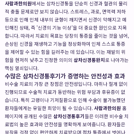
사람과한의원
에서는 삼차신경통을 단순히 신경과 혈관의 물리
적 충돌 문제로만 보지 않습니다. 스트레스, 과로, 면역력 저하
등으로 인해 인체 내부의 균형이 깨지면서 신경이 약해지고 예
민해진 상태, 즉 '신경의 기능 이상'을 더 중요한 원인으로 지목
합니다. 따라서 치료의 목표는 당장의 통증을 줄이는 것을 넘어,
손상된 신경을 재생하고 기능을 정상화하여 인체 스스로 통증
을 제어할 수 있는 힘을 길러주는 데 있습니다. 이는 재발의 위
험을 현저히 낮추고 진정한 의미의
삼차신경통완치
로 나아가는
핵심 열쇠입니다.
수많은 삼차신경통후기가 증명하는 안전성과 효과
비수술 치료의 가장 큰 장점은 안전성입니다. 마취나 절개 없이
진행되므로 수술적 치료가 동반하는 위험 부담과 후유증이 없
습니다. 특히 고령이나 기저질환으로 인해 수술이 불가능했던
환자들에게는 유일한 희망이 될 수 있습니다.
사람과한의원
홈
페이지에 공개된 수많은
삼차신경통후기
들은 이러한 비수술 치
료법의 높은 효과와 안전성을 명확하게 보여줍니다. 환자들은
부작용 걱정 없이 편안하게 치료받으며 점차 통증에서 벗어나