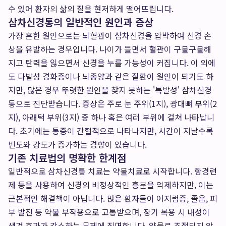
수 있어 환자의 삶의 질을 현저하게 떨어뜨립니다.
삼차신경통의 일반적인 원인과 증상
가장 흔한 원인으로는 뇌혈관이 삼차신경을 압박하여 신경 손
상을 유발하는 경우입니다. 나이가 들면서 혈관이 구불구불해
지고 탄력을 잃으면서 신경을 누를 가능성이 커집니다. 이 외에
도 다발성 경화증이나 뇌종양과 같은 질환이 원인이 되기도 하
지만, 많은 경우 뚜렷한 원인을 찾지 못하는 '특발성' 삼차신경
통으로 진단받습니다. 증상은 주로 눈 주위(1지), 광대뼈 부위(2
지), 아래턱 부위(3지) 중 하나 혹은 여러 부위에 걸쳐 나타납니
다. 초기에는 통증이 간헐적으로 나타나지만, 시간이 지날수록
빈도와 강도가 증가하는 경향이 있습니다.
기존 치료법의 명확한 한계점
일반적으로 삼차신경통 치료는 약물치료로 시작합니다. 항경련
제 등을 사용하여 신경의 비정상적인 흥분을 억제하지만, 이는
근본적인 해결책이 아닙니다. 많은 환자들이 어지럼증, 졸음, 피
부 발진 등 약물 부작용으로 고통받으며, 장기 복용 시 내성이
생겨 효과가 감소하는 문제에 직면합니다. 약물로 조절되지 않