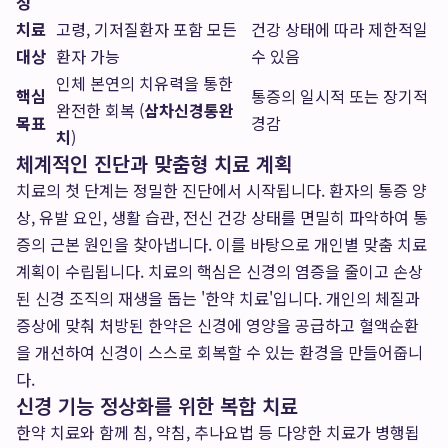
성
치료
고령, 기저질환자 포함 모든
건강 상태에 따라 제한적일
대상
환자 가능
수 있음
인체 본연의 치유력을 통한
핵심
통증의 일시적 또는 장기적
완전한 회복 (
삼차신경통완
목표
경감
치
)
체계적인 진단과 맞춤형 치료 계획
치료의 첫 단계는 정밀한 진단에서 시작됩니다. 환자의 통증 양
상, 유발 요인, 생활 습관, 전신 건강 상태를 면밀히 파악하여 통
증의 근본 원인을 찾아냅니다. 이를 바탕으로 개인별 맞춤 치료
계획이 수립됩니다. 치료의 핵심은 신경의 염증을 줄이고 손상
된 신경 조직의 재생을 돕는 '한약 치료'입니다. 개인의 체질과
증상에 맞춰 처방된 한약은 신경에 영양을 공급하고 혈액순환
을 개선하여 신경이 스스로 회복할 수 있는 환경을 만들어줍니
다.
신경 기능 정상화를 위한 복합 치료
한약 치료와 함께 침, 약침, 추나요법 등 다양한 치료가 병행됩