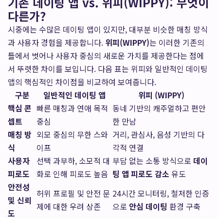
기존 데이팅 앱 vs. 위피(WIPPY): 무엇이
다른가?
시중에는 수많은 데이팅 앱이 있지만, 대부분 비슷한 매칭 방식
과 사용자 경험을 제공합니다.
위피(WIPPY)
는 이러한 기존의
틀에서 벗어나 사용자 중심의 새로운 가치를 제공한다는 점에
서 뚜렷한 차이를 보입니다. 다음 표는 위피와 일반적인 데이팅
앱의 핵심적인 차이점을 비교하여 보여줍니다.
구분
일반적인 데이팅 앱
위피 (WIPPY)
핵심 콘
빠른 매칭과 연애 목적
동네 기반의 캐주얼하고 편안
셉트
중심
한 만남
매칭 방
외모 중심의 무한 스와
거리, 관심사, 음성 기반의 다
식
이프
각적 연결
사용자
선택 과부하, 소모적 대
부담 없는 소통 방식으로
데이
피로도
화로 인해 피로도 높음
팅 앱 피로도 감소
유도
안전성
허위 프로필 및 안전 문
24시간 모니터링, 철저한 인증
및 신뢰
제에 대한 우려 상존
으로
안심 데이팅
환경 구축
도