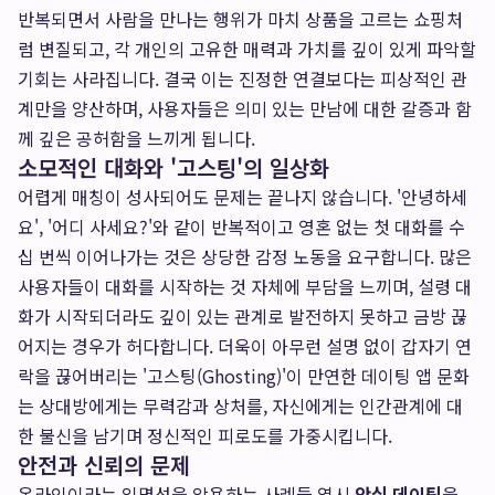
반복되면서 사람을 만나는 행위가 마치 상품을 고르는 쇼핑처
럼 변질되고, 각 개인의 고유한 매력과 가치를 깊이 있게 파악할
기회는 사라집니다. 결국 이는 진정한 연결보다는 피상적인 관
계만을 양산하며, 사용자들은 의미 있는 만남에 대한 갈증과 함
께 깊은 공허함을 느끼게 됩니다.
소모적인 대화와 '고스팅'의 일상화
어렵게 매칭이 성사되어도 문제는 끝나지 않습니다. '안녕하세
요', '어디 사세요?'와 같이 반복적이고 영혼 없는 첫 대화를 수
십 번씩 이어나가는 것은 상당한 감정 노동을 요구합니다. 많은
사용자들이 대화를 시작하는 것 자체에 부담을 느끼며, 설령 대
화가 시작되더라도 깊이 있는 관계로 발전하지 못하고 금방 끊
어지는 경우가 허다합니다. 더욱이 아무런 설명 없이 갑자기 연
락을 끊어버리는 '고스팅(Ghosting)'이 만연한 데이팅 앱 문화
는 상대방에게는 무력감과 상처를, 자신에게는 인간관계에 대
한 불신을 남기며 정신적인 피로도를 가중시킵니다.
안전과 신뢰의 문제
온라인이라는 익명성을 악용하는 사례들 역시
안심 데이팅
을