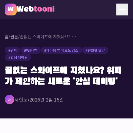
Web
tooni
W
홈
홈
/
웹툰
/
끝없는 스와이프에 지쳤나요? 위피가 제안하는 새로운 '안심 데이팅'
웹툰
#
위피
#
WIPPY
#
데이팅 앱 피로도 감소
#
편안한 만남
#
안심 데이팅
소개
끝없는 스와이프에 지쳤나요? 위피
문의
가 제안하는 새로운 '안심 데이팅'
🔥 인기 웹툰
서현도
•
2026년 2월 15일
서